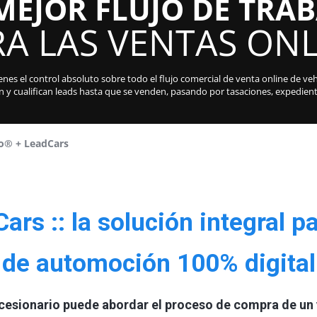
MEJOR FLUJO DE TRA
A LAS VENTAS ONL
es el control absoluto sobre todo el flujo comercial de venta online de veh
n y cualifican leads hasta que se venden, pasando por tasaciones, expedie
o® + LeadCars
rs :: la solución integral p
de automoción 100% digital
cesionario puede abordar el proceso de compra de un v