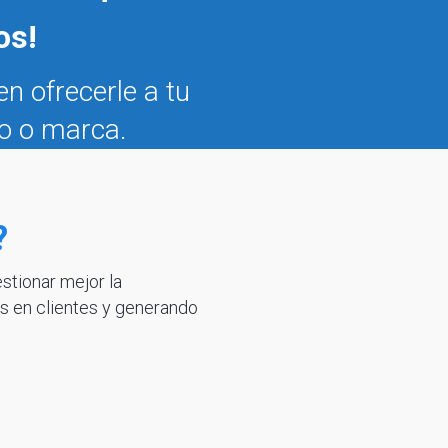
os!
n ofrecerle a tu
po o marca.
?
stionar mejor la
s en clientes y generando