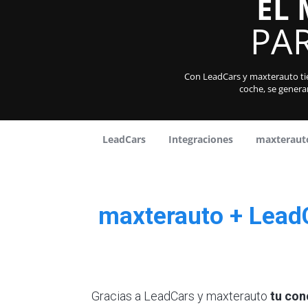
EL 
PAR
Con LeadCars y maxterauto tien
coche, se genera
LeadCars
Integraciones
maxteraut
maxterauto + LeadCa
Gracias a LeadCars y maxterauto
tu con