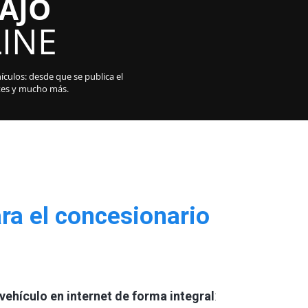
BAJO
INE
ículos: desde que se publica el
ntes y mucho más.
ara el concesionario
ehículo en internet de forma integral
: