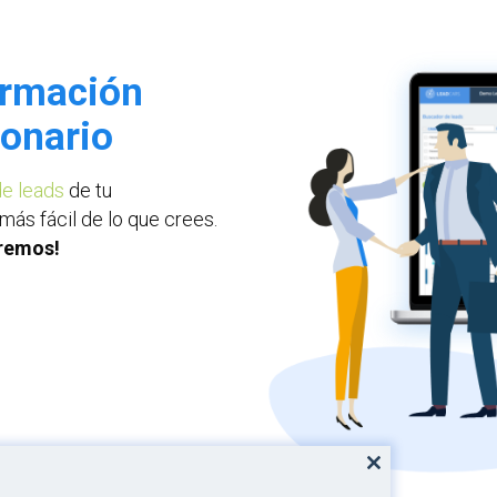
ormación
ionario
de leads
de tu
ás fácil de lo que crees.
aremos!
Close
this