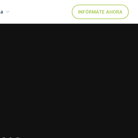
ña
INFÓRMATE AHORA