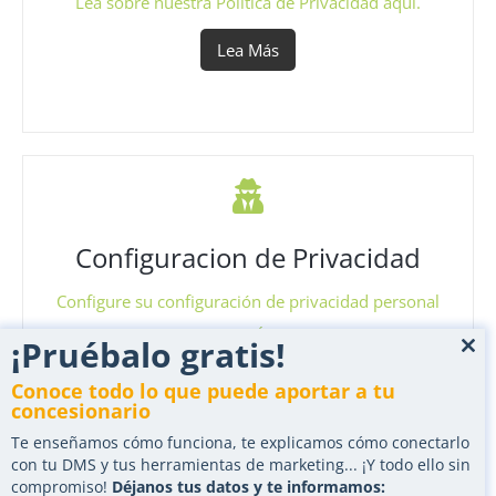
Lea sobre nuestra Política de Privacidad aquí.
Lea Más
Configuracion de Privacidad
Configure su configuración de privacidad personal
aquí.
¡Pruébalo gratis!
Clo
Lea Más
this
Conoce todo lo que puede aportar a tu
mod
concesionario
Te enseñamos cómo funciona, te explicamos cómo conectarlo
Tilo Motion
con tu DMS y tus herramientas de marketing... ¡Y todo ello sin
compromiso!
Déjanos tus datos y te informamos: