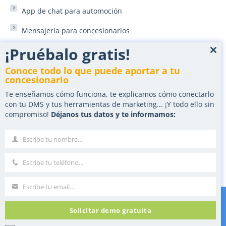
App de chat para automoción
Mensajería para concesionarios
¡Pruébalo gratis!
BDC concesionario automoción
Clo
this
Conoce todo lo que puede aportar a tu
Zapier para marketing automoción
mod
concesionario
Te enseñamos cómo funciona, te explicamos cómo conectarlo
Marketing y landings para automoción
con tu DMS y tus herramientas de marketing... ¡Y todo ello sin
compromiso!
Déjanos tus datos y te informamos:
Campañas landing PPC para concesionarios
Nurturing automático de leads
Escribe tu nombre...
Nombre
Herramienta para Vender Coches Online
Escribe tu teléfono...
Teléfono
Escribe tu email...
Correo
Solicitar demo gratuita
©2025 Tilo Motion
Reservados todos los derechos