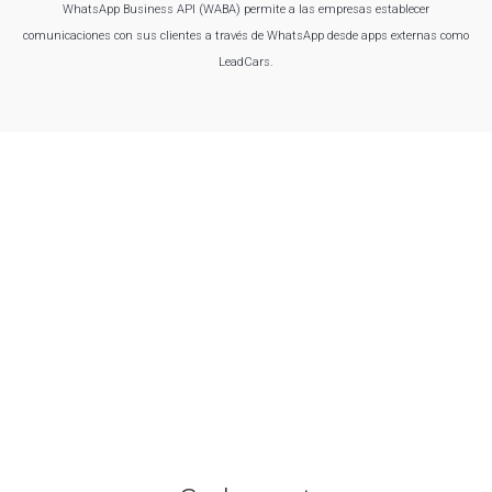
WhatsApp Business API (WABA) permite a las empresas establecer
comunicaciones con sus clientes a través de WhatsApp desde apps externas como
LeadCars.
Y también con los principales
portales verticales de venta
de vehículos VO y VN