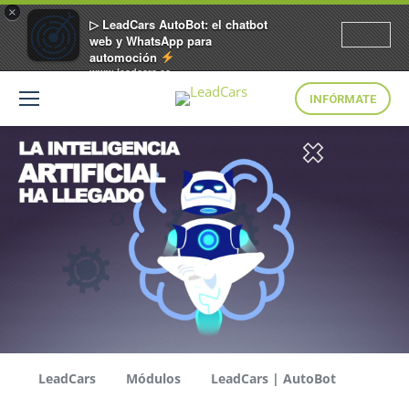
×
▷ LeadCars AutoBot: el chatbot
web y WhatsApp para
automoción
www.leadcars.es
INFÓRMATE
LeadCars
Módulos
LeadCars | AutoBot