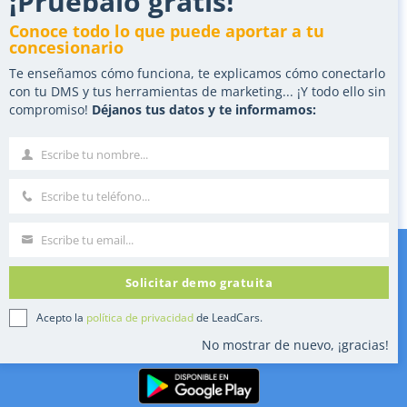
¡Pruébalo gratis!
Clo
Zapier para marketing automoción
this
Conoce todo lo que puede aportar a tu
mod
concesionario
Marketing y landings para automoción
Te enseñamos cómo funciona, te explicamos cómo conectarlo
con tu DMS y tus herramientas de marketing... ¡Y todo ello sin
Campañas landing PPC para concesionarios
compromiso!
Déjanos tus datos y te informamos:
Nurturing automático de leads
Escribe tu nombre...
Nombre
Herramienta para Vender Coches Online
Escribe tu teléfono...
Teléfono
Escribe tu email...
Correo
Solicitar demo gratuita
©2025 Tilo Motion
Reservados todos los derechos
Acepto la
política de privacidad
de LeadCars.
No mostrar de nuevo, ¡gracias!